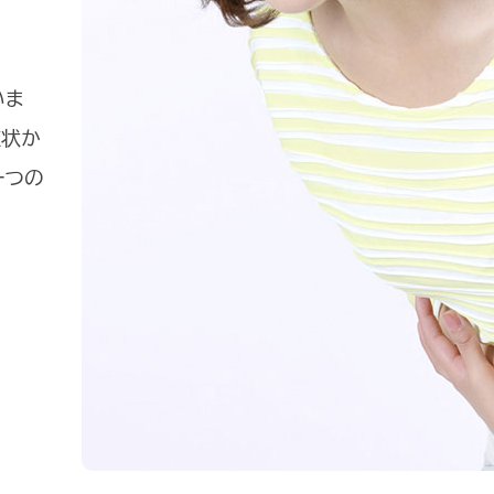
いま
症状か
一つの