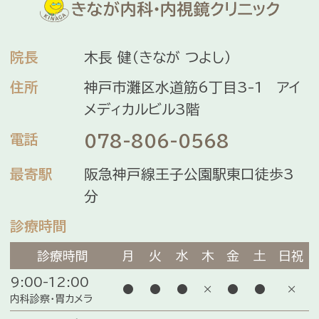
院長
木長 健（きなが つよし）
住所
神戸市灘区水道筋6丁目3-1 アイ
メディカルビル3階
電話
078-806-0568
最寄駅
阪急神戸線王子公園駅東口徒歩3
分
診療時間
診療時間
月
火
水
木
金
土
日祝
9:00-12:00
●
●
●
×
●
●
×
内科診察・胃カメラ