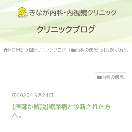
サ
イ
ド
バ
ー・
クリニックブログ
ク
リ
ニ
ッ
HOME
クリニックブログ
内科の疾患
【医師が解説
ク
概
要
内科の疾患
2025年9月24日
【医師が解説】糖尿病と診断された方
へ。