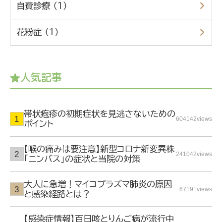
自費診療 （1）
花粉症 （1）
人気記事
帯状疱疹の初期症状を見逃さないための
604142views
ポイント
【喉の痛みは要注意】新型コロナ新変異株
241042views
「ニンバス」の症状と当院の対策
大人に急増！マイコプラズマ肺炎の原因
67191views
と感染経路とは？
【感染症情報】百日咳とりんご病が流行中