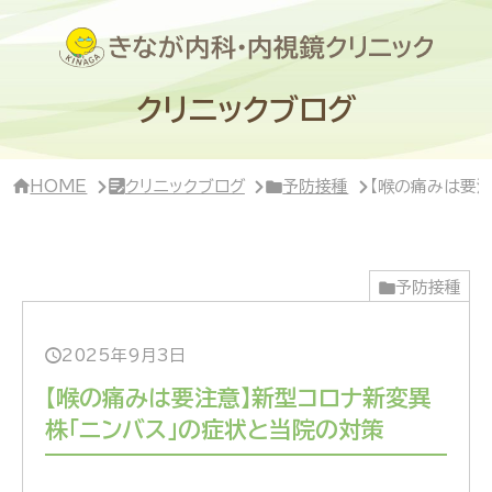
サ
イ
ド
バ
ー・
クリニックブログ
ク
リ
ニ
ッ
HOME
クリニックブログ
予防接種
【喉の痛みは要注
ク
概
要
予防接種
2025年9月3日
【喉の痛みは要注意】新型コロナ新変異
株「ニンバス」の症状と当院の対策