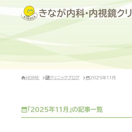
サ
イ
ド
バ
ー・
ク
リ
ニ
ッ
ク
概
要
HOME
クリニックブログ
2025年11月
「2025年11月」の記事一覧