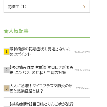
花粉症 （1）
人気記事
帯状疱疹の初期症状を見逃さないた
602719views
めのポイント
【喉の痛みは要注意】新型コロナ新変異
240958views
株「ニンバス」の症状と当院の対策
大人に急増！マイコプラズマ肺炎の原
67134views
因と感染経路とは？
【感染症情報】百日咳とりんご病が流行