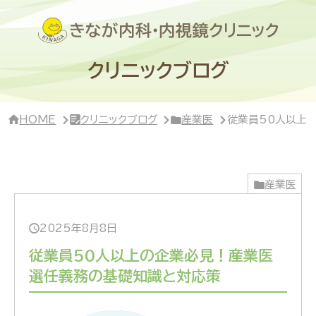
サ
イ
ド
バ
ー・
クリニックブログ
ク
リ
ニ
ッ
HOME
クリニックブログ
産業医
従業員50人以上
ク
概
要
産業医
2025年8月8日
従業員50人以上の企業必見！産業医
選任義務の基礎知識と対応策