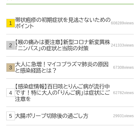
帯状疱疹の初期症状を見逃さないための
608289views
ポイント
【喉の痛みは要注意】新型コロナ新変異株
241333views
「ニンバス」の症状と当院の対策
大人に急増！マイコプラズマ肺炎の原因
67308views
と感染経路とは？
【感染症情報】百日咳とりんご病が流行中
です！特に大人の「りんご病」は症状にご
62782views
注意を
大腸ポリープ切除後の過ごし方
29931views