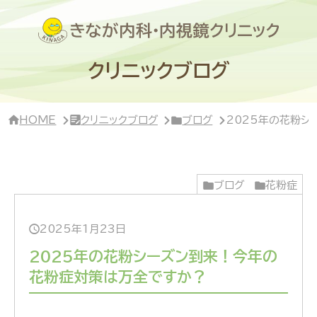
サ
イ
ド
バ
ー・
クリニックブログ
ク
リ
ニ
ッ
HOME
クリニックブログ
ブログ
2025年の花粉
ク
概
要
ブログ
花粉症
2025年1月23日
2025年の花粉シーズン到来！今年の
花粉症対策は万全ですか？