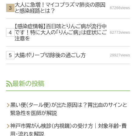
大人に急増！マイコプラズマ肺炎の原因
67266views
と感染経路とは？
【感染症情報】百日咳とりんご病が流行中
です！特に大人の「りんご病」は症状にご
62773views
注意を
大腸ポリープ切除後の過ごし方
29927views
最新の投稿
黒い便（タール便）が出た原因は？胃出血のサインと
緊急性を医師が解説
神戸市胃がん検診（内視鏡）の受け方｜対象年齢・費
用・流れを解説