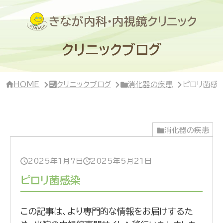
サ
イ
ド
バ
ー・
クリニックブログ
ク
リ
ニ
ッ
HOME
クリニックブログ
消化器の疾患
ピロリ菌感
ク
概
要
消化器の疾患
2025年1月7日
2025年5月21日
ピロリ菌感染
この記事は、より専門的な情報をお届けするた