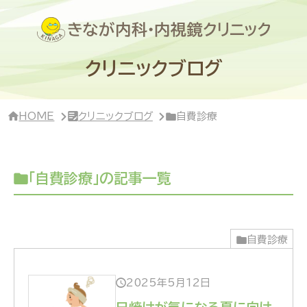
サ
イ
ド
バ
ー・
クリニックブログ
ク
リ
ニ
ッ
HOME
クリニックブログ
自費診療
ク
概
要
「自費診療」の記事一覧
自費診療
2025年5月12日